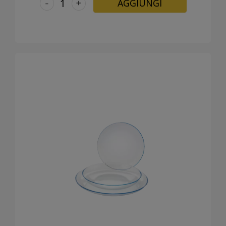
-
+
AGGIUNGI