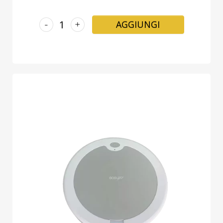
-
+
AGGIUNGI