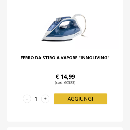
PROMOZIONI
GIFT
CARD
BLOG
ACCEDI
FERRO DA STIRO A VAPORE "INNOLIVING"
€ 14,99
(cod. 60583)
-
+
AGGIUNGI