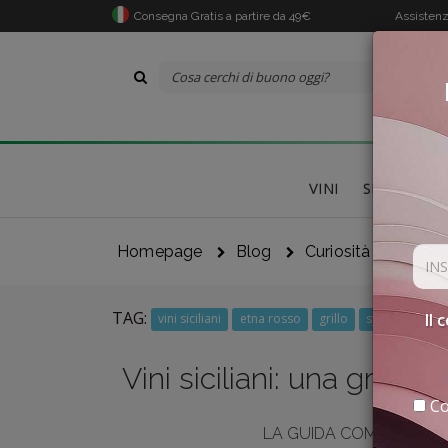
Consegna Gratis a partire da 49€
Assistenz
VINI
SPECIALITÀ
Homepage
Blog
Curiosità
Vini S
TAG:
Il 
vini siciliani
etna rosso
grillo
syrah
Vini siciliani: una grand
Co
LA GUIDA COMPLETA, DA