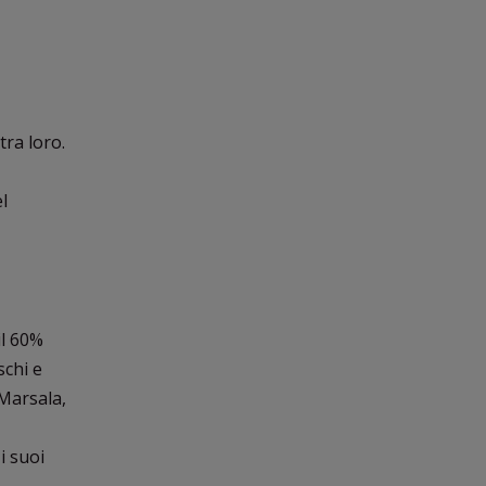
tra loro.
l
il 60%
schi e
 Marsala,
 i suoi