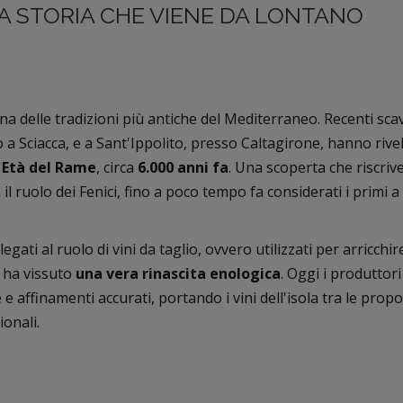
UNA STORIA CHE VIENE DA LONTANO
una delle tradizioni più antiche del Mediterraneo. Recenti scav
 a Sciacca, e a Sant'Ippolito, presso Caltagirone, hanno rive
'
Età del Rame
, circa
6.000 anni fa
. Una scoperta che riscrive
l ruolo dei Fenici, fino a poco tempo fa considerati i primi a
elegati al ruolo di vini da taglio, ovvero utilizzati per arricchire
ia ha vissuto
una vera rinascita enologica
. Oggi i produttor
 affinamenti accurati, portando i vini dell'isola tra le prop
ionali.