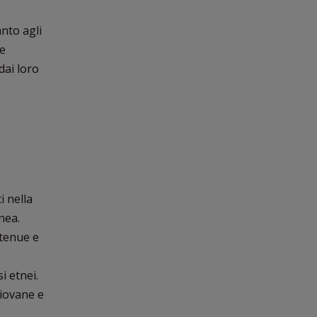
anto agli
e
dai loro
i nella
nea.
 tenue e
i etnei.
giovane e