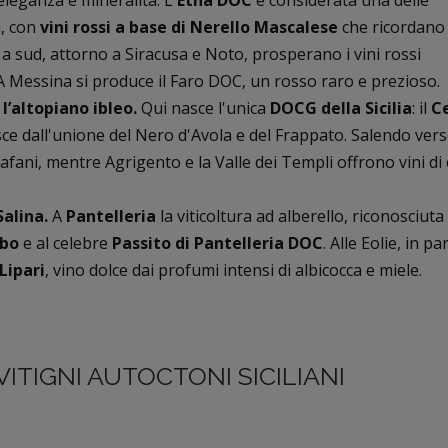
 eleganza e mineralità. L'
Etna DOC
è considerata una delle
a, con
vini rossi a base di Nerello Mascalese
che ricordano
 a sud, attorno a Siracusa e Noto, prosperano i vini rossi
 A Messina si produce il Faro DOC, un rosso raro e prezioso.
 l’altopiano ibleo.
Qui nasce l'unica
DOCG della Sicilia
: il
C
ce dall'unione del Nero d'Avola e del Frappato. Salendo ver
afani, mentre Agrigento e la Valle dei Templi offrono vini di
Salina.
A
Pantelleria
la viticoltura ad alberello, riconosciuta
bbo
e al celebre
Passito di Pantelleria DOC
. Alle Eolie, in pa
Lipari
, vino dolce dai profumi intensi di albicocca e miele.
 VITIGNI AUTOCTONI SICILIANI