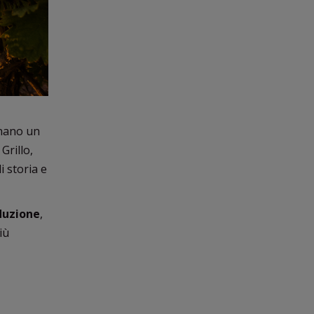
egnano un
Grillo,
i storia e
duzione
,
iù