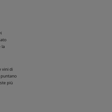
i
lato
 la
 vini di
i puntano
oste più