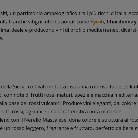
nsiti, un patrimonio ampelografico tra i più ricchi d'Italia. Acc
isultati anche vitigni internazionali come
Syrah
,
Chardonnay
lima ideale e producono vini di profilo mediterraneo, diversi 
e.
della Sicilia, coltivato in tutta l'isola ma con risultati eccellent
po, con note di frutti rossi maturi, spezie e macchia mediterra
 alla base dei rossi vulcanici. Produce vini eleganti, dal colore
 frutti rossi, agrumi e una caratteristica nota minerale.
lend con il Nerello Mascalese, dona colore e struttura ai ross
ia, è un rosso leggero, fragrante e fruttato, perfetto da bere 