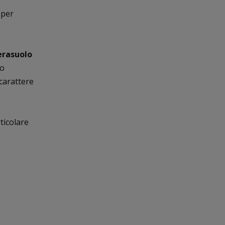
 per
erasuolo
so
 carattere
rticolare