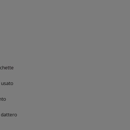
ichette
e usato
nto
, dattero