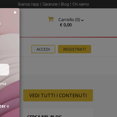
Scarica l'app
|
Garanzie
|
Blog
|
Chi siamo
Carrello (
0
)
O
€
0,00
OMOZIONI
ACCEDI
REGISTRATI
erma
VEDI TUTTI I CONTENUTI
ter
e
CERCA NEL BLOG