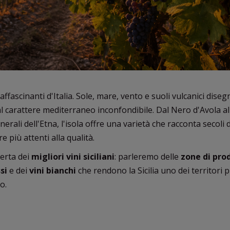
 affascinanti d'Italia. Sole, mare, vento e suoli vulcanici dis
l carattere mediterraneo inconfondibile. Dal Nero d'Avola al 
rali dell'Etna, l'isola offre una varietà che racconta secoli d
più attenti alla qualità.
erta dei
migliori vini siciliani
: parleremo delle
zone di pro
si
e dei
vini bianchi
che rendono la Sicilia uno dei territori p
o.