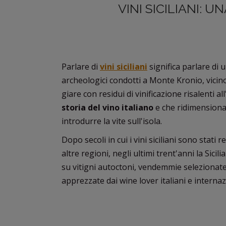
VINI SICILIANI: 
Parlare di
vini siciliani
significa parlare di 
archeologici condotti a Monte Kronio, vicino
giare con residui di vinificazione risalenti all
storia del vino italiano
e che ridimensiona i
introdurre la vite sull'isola.
Dopo secoli in cui i vini siciliani sono stati r
altre regioni, negli ultimi trent'anni la Sicil
su vitigni autoctoni, vendemmie selezionate e
apprezzate dai wine lover italiani e internaz