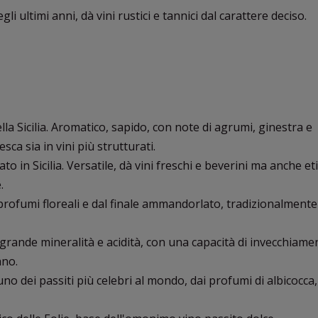
gli ultimi anni, dà vini rustici e tannici dal carattere deciso.
lla Sicilia. Aromatico, sapido, con note di agrumi, ginestra e
sca sia in vini più strutturati.
vato in Sicilia. Versatile, dà vini freschi e beverini ma anche et
.
 profumi floreali e dal finale ammandorlato, tradizionalment
di grande mineralità e acidità, con una capacità di invecchiame
ano.
 uno dei passiti più celebri al mondo, dai profumi di albicocca