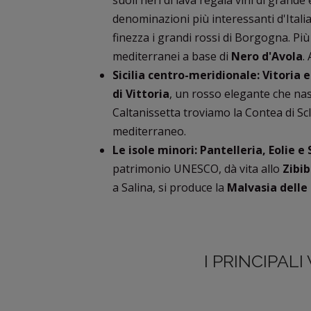
suoli neri di lava regala vini di grande
denominazioni più interessanti d'Itali
finezza i grandi rossi di Borgogna. Più
mediterranei a base di
Nero d'Avola
.
Sicilia centro-meridionale: Vitoria e
di Vittoria
, un rosso elegante che nas
Caltanissetta troviamo la Contea di Scl
mediterraneo.
Le isole minori: Pantelleria, Eolie e 
patrimonio UNESCO, dà vita allo
Zibi
a Salina, si produce la
Malvasia delle 
I PRINCIPALI