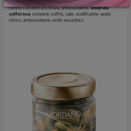
PROMOZIONI
condimento agrodolce bianco (aceto di vino bianco,
mosto concentrato d’uva, antiossidante:
anidride
GIFT
solforosa
; contiene solfiti), sale, acidificante: acido
CARD
citrico, antiossidante: acido ascorbico.
BLOG
ACCEDI