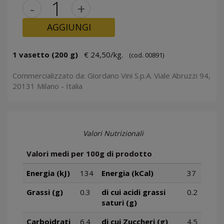
-
+
AGGIUNGI
1 vasetto (200 g)
€ 24,50/kg.
(cod. 00891)
Commercializzato da: Giordano Vini S.p.A. Viale Abruzzi 94,
20131 Milano - Italia
Valori Nutrizionali
Valori medi per 100g di prodotto
Energia (kJ)
134
Energia (kCal)
37
Grassi (g)
0.3
di cui acidi grassi
0.2
saturi (g)
Carboidrati
6.4
di cui Zuccheri (g)
4.5