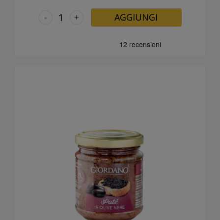
-
+
AGGIUNGI