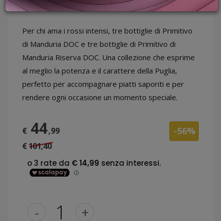
PROMOZIONI
GIFT
CARD
Per chi ama i rossi intensi, tre bottiglie di Primitivo
BLOG
di Manduria DOC e tre bottiglie di Primitivo di
Manduria Riserva DOC. Una collezione che esprime
al meglio la potenza e il carattere della Puglia,
perfetto per accompagnare piatti saporiti e per
ACCEDI
rendere ogni occasione un momento speciale.
44
-56%
€
,99
€ 101,40
-
+