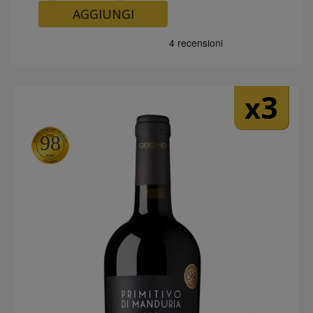
AGGIUNGI
3
x
98