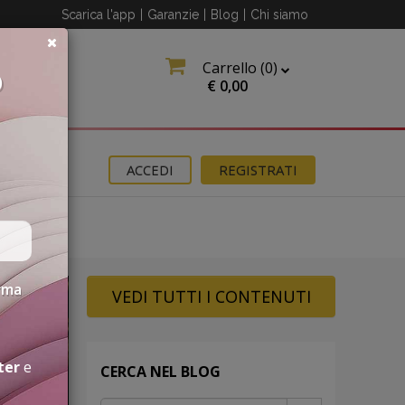
Scarica l'app
|
Garanzie
|
Blog
|
Chi siamo
Carrello (
0
)
O
€
0,00
OMOZIONI
ACCEDI
REGISTRATI
erma
VEDI TUTTI I CONTENUTI
ter
e
CERCA NEL BLOG