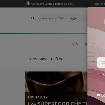
Consegna Gratis a partire da 49€
Assistenz
VINI
SPECIALITÀ
Homepage
Blog
Il 
Co
18/01/2017
I 25 SUPERFOOD CHE TI CAMB