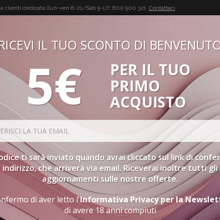
a clienti dedicata (lun-ven 8-21/Sab 9-17):
800 900 321
Contattaci
RICEVI IL TUO SCONTO DI BENVENUT
5€
PER IL TUO
BUON VINO, BUONA VITA
PRIMO
CONFEZIONI
SPIRITS
ACCESSORI
GIFT CARD
PR
ACQUISTO
codice ti sarà inviato quando avrai cliccato sul link di conf
indirizzo, che arriverà via email. Riceverai inoltre tutti gli
aggiornamenti sulle nostre offerte.
nfermo di aver letto l'
Informativa Privacy per la Newslet
di avere 18 anni compiuti
IERANNO LA VITA