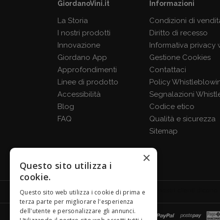
GiordanoVini.it
Informazioni
La Storia
Condizioni di vendit
I nostri prodotti
Diritto di recesso
Innovazione
Informativa privacy
Giordano App
Gestione Cookies
Approfondimenti
Contattaci
Linee di prodotto
Policy Whistleblowi
Accessibilità
Segnalazioni Whistl
Blog
Codice etico
FAQ
Qualità e sicurezza
Sitemap
×
Questo sito utilizza i
cookie.
Questo sito web utilizza i cookie di prima e
terza parte per migliorare l'esperienza
dell'utente e personalizzare gli annunci.