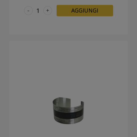
-
+
AGGIUNGI