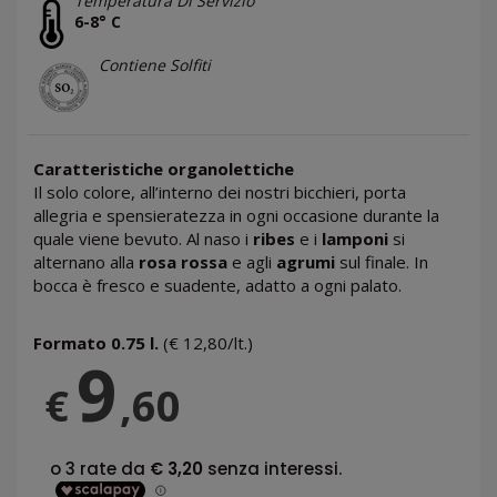
Temperatura Di Servizio
6-8° C
Contiene Solfiti
Caratteristiche organolettiche
Il solo colore, all’interno dei nostri bicchieri, porta
allegria e spensieratezza in ogni occasione durante la
quale viene bevuto. Al naso i
ribes
e i
lamponi
si
alternano alla
rosa rossa
e agli
agrumi
sul finale. In
bocca è fresco e suadente, adatto a ogni palato.
Formato 0.75 l.
(€ 12,80/lt.)
9
€
,60