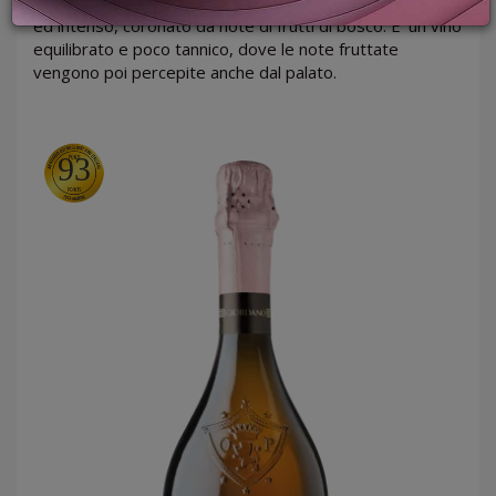
riflessi purpurei e perlacei, è fine e persistente, fresco
PROMOZIONI
ed intenso, coronato da note di frutti di bosco. E’ un vino
GIFT
equilibrato e poco tannico, dove le note fruttate
CARD
vengono poi percepite anche dal palato.
BLOG
93
ACCEDI