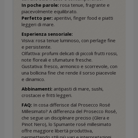
In poche parole:
rosa tenue, fragrante e
piacevolmente equilibrato.
Perfetto per:
aperitivi, finger food e piatti
leggeri di mare.
Esperienza sensoriale:
Visiva: rosa tenue luminoso, con perlage fine
e persistente.
Olfattiva: profumi delicati di piccoli frutti rossi,
note floreali e sfumature fresche.
Gustativa: fresco, armonico e scorrevole, con
una bollicina fine che rende il sorso piacevole
e dinamico.
Abbinamenti:
antipasti di mare, sushi,
crostacei e fritti leggeri.
FAQ:
In cosa differisce dal Prosecco Rosé
Millesimato? A differenza del Prosecco Rosé,
che segue un disciplinare preciso (Glera e
Pinot Nero), lo Spumante rosé millesimato
offre maggiore libertà produttiva,
permettendo stili più vari e interpretazioni