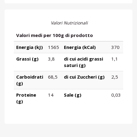
Valori Nutrizionali
Valori medi per 100g di prodotto
Energia (kJ)
1565
Energia (kCal)
370
Grassi (g)
3,8
di cui acidi grassi
1,1
saturi (g)
Carboidrati
68,5
di cui Zuccheri (g)
2,5
(g)
Proteine
14
Sale (g)
0,03
(g)