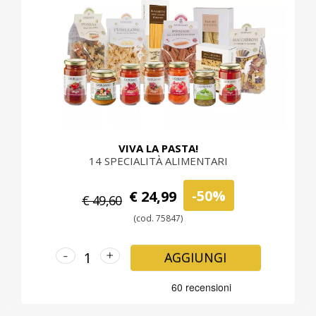
VIVA LA PASTA!
14 SPECIALITÀ ALIMENTARI
-50%
€ 24,99
€ 49,60
(cod. 75847)
-
+
AGGIUNGI