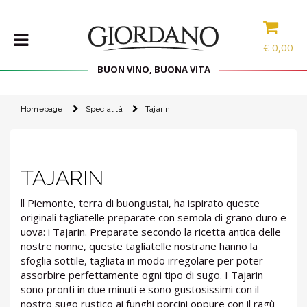
€
0,00
BUON VINO, BUONA VITA
Homepage
Specialità
Tajarin
VINI
SELEZIONE
INTERNAZIONALE
LINEE DI
TAJARIN
PRODOTTO
SPECIALITÀ
ll Piemonte, terra di buongustai, ha ispirato queste
originali tagliatelle preparate con semola di grano duro e
CONFEZIONI
uova: i Tajarin. Preparate secondo la ricetta antica delle
SPIRITS
nostre nonne, queste tagliatelle nostrane hanno la
sfoglia sottile, tagliata in modo irregolare per poter
ACCESSORI
assorbire perfettamente ogni tipo di sugo. I Tajarin
sono pronti in due minuti e sono gustosissimi con il
nostro sugo rustico ai funghi porcini oppure con il ragù