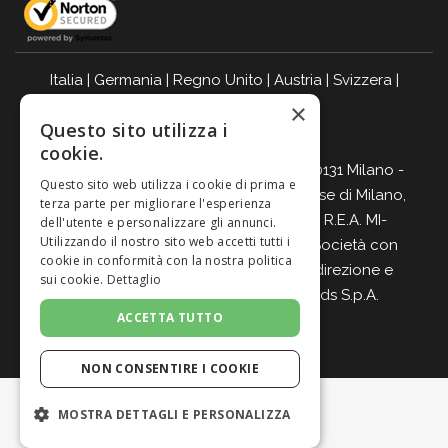
Italia
|
Germania
|
Regno Unito
|
Austria
|
Svizzera
|
×
Olanda
|
Francia
|
Belgio
Questo sito utilizza i
BEVI RESPONSABILMENTE
cookie.
Giordano Vini S.p.A. Viale Abruzzi 94, 20131 Milano -
Questo sito web utilizza i cookie di prima e
C.F., P.IVA e Nr. Iscrizione Registro Imprese di Milano,
terza parte per migliorare l'esperienza
Monza-Brianza, Lodi 04642870960 - R.E.A. MI-
dell'utente e personalizzare gli annunci.
Utilizzando il nostro sito web accetti tutti i
2564477 - Cap. Soc. Euro 500.000 i.v. Società con
cookie in conformità con la nostra politica
Socio Unico e soggetta all’attività di direzione e
sui cookie.
Dettaglio
coordinamento di
Italian Wine Brands S.p.A.
ACCETTA TUTTO
NON CONSENTIRE I COOKIE
MOSTRA DETTAGLI E PERSONALIZZA