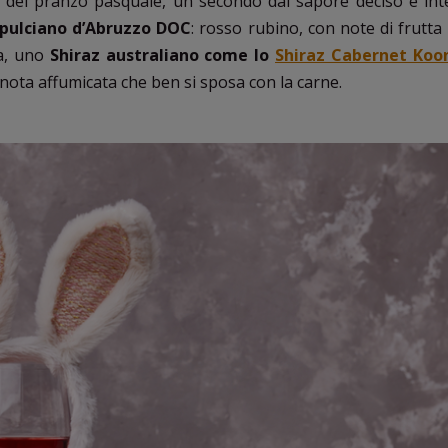
 del pranzo pasquale, un secondo dal sapore deciso e int
pulciano d’Abruzzo DOC
: rosso rubino, con note di frutt
va, uno
Shiraz australiano come lo
Shiraz Cabernet Koon
nota affumicata che ben si sposa con la carne.