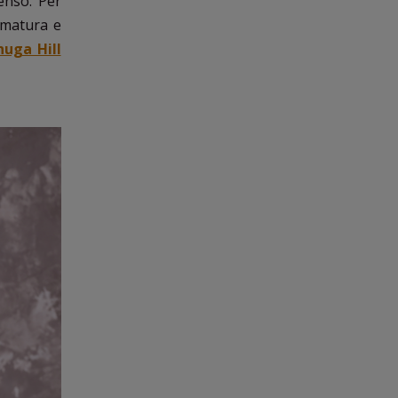
enso. Per
a matura e
uga Hill