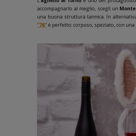
L’
agnello al forno
è uno dei protagonisti
accompagnarlo al meglio, scegli un
Monte
una buona struttura tannica. In alternati
“76”
è perfetto: corposo, speziato, con una 