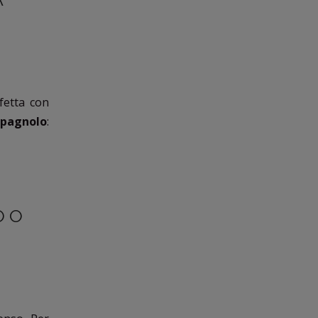
fetta con
spagnolo
:
O O