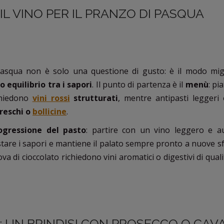
IL VINO PER IL PRANZO DI PASQUA
 Pasqua non è solo una questione di gusto: è il modo mig
o equilibrio tra i sapori
. Il punto di partenza è il
menù
: pi
ichiedono
vini rossi
strutturati
, mentre antipasti leggeri 
freschi o
bollicine
.
ogressione del pasto
: partire con un vino leggero e 
stare i sapori e mantiene il palato sempre pronto a nuove s
va di cioccolato richiedono vini aromatici o digestivi di quali
: UN BRINDISI CON PROSECCO O CAV