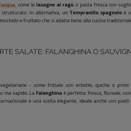
 Pasqua
, come le
lasagne al ragù
o pasta fresca con sughi 
 strutturato. In alternativa, un
Tempranillo spagnolo
è u
 morbido e fruttato che si adatta bene alla cucina tradizionale
TORTE SALATE: FALANGHINA O SAUVI
vegetariane – come frittate con erbette, quiche o primi d
to ma sapido. La
Falanghina
è perfetta: fresca, floreale, co
ternazionale è una scelta elegante, ideale anche con piatti