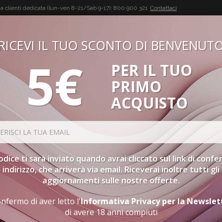
a clienti dedicata (lun-ven 8-21/Sab 9-17):
800 900 321
Contattaci
RICEVI IL TUO SCONTO DI BENVENUT
5€
PER IL TUO
BUON VINO, BUONA VITA
PRIMO
CONFEZIONI
SPIRITS
ACCESSORI
GIFT CARD
PR
ACQUISTO
etti Per Il Pranzo Di Pasqua
codice ti sarà inviato quando avrai cliccato sul link di conf
indirizzo, che arriverà via email. Riceverai inoltre tutti gli
aggiornamenti sulle nostre offerte.
nfermo di aver letto l'
Informativa Privacy per la Newslet
ranzo di Pasqua
di avere 18 anni compiuti