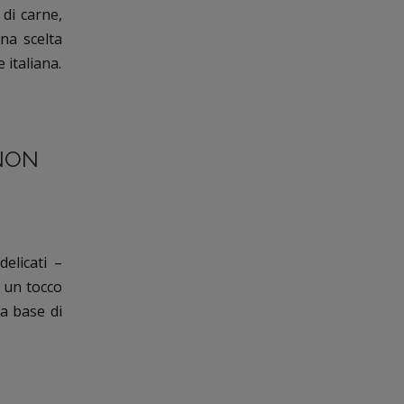
di carne,
na scelta
 italiana.
GNON
elicati –
n un tocco
 a base di