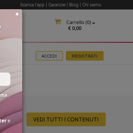
Scarica l'app
|
Garanzie
|
Blog
|
Chi siamo
Carrello (
0
)
O
€
0,00
OMOZIONI
ACCEDI
REGISTRATI
erma
VEDI TUTTI I CONTENUTI
ter
e