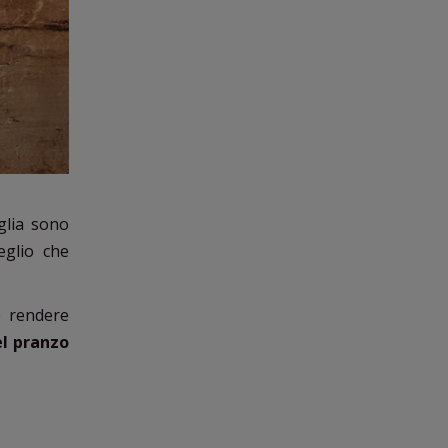
glia sono
eglio che
 rendere
el pranzo