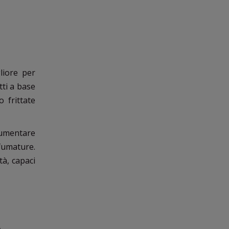
liore per
atti a base
o frittate
aumentare
fumature.
tà, capaci
A