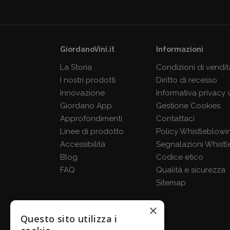
GiordanoVini.it
Informazioni
La Storia
Condizioni di vendit
I nostri prodotti
Diritto di recesso
Innovazione
Informativa privacy
Giordano App
Gestione Cookies
Approfondimenti
Contattaci
Linee di prodotto
Policy Whistleblowi
Accessibilità
Segnalazioni Whistl
Blog
Codice etico
FAQ
Qualità e sicurezza
Sitemap
×
Questo sito utilizza i