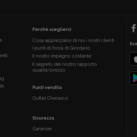
Perché sceglierci
a
Cosa apprezzano di noi i nostri clienti
Sca
I punti di forza di Giordano
 web
Il nostro impegno costante
Il segreto del nostro rapporto
qualità/prezzo
ng
eb.
Punti vendita
Outlet Cherasco
Sicurezza
Garanzie