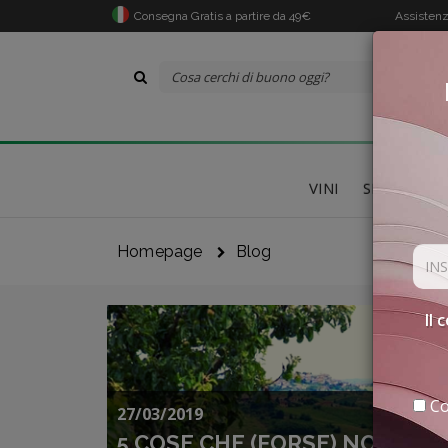
Consegna Gratis a partire da 49€
Assistenz
VINI
SPECIALITÀ
Homepage
Blog
Il 
Co
27/03/2019
5 COSE CHE (FORSE) NON SAI 