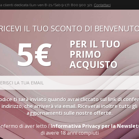
a clienti dedicata (lun-ven 8-21/Sab 9-17):
800 900 321
Contattaci
RICEVI IL TUO SCONTO DI BENVENUT
5€
PER IL TUO
BUON VINO, BUONA VITA
PRIMO
CONFEZIONI
SPIRITS
ACCESSORI
GIFT CARD
PR
ACQUISTO
codice ti sarà inviato quando avrai cliccato sul link di conf
indirizzo, che arriverà via email. Riceverai inoltre tutti gli
aggiornamenti sulle nostre offerte.
nfermo di aver letto l'
Informativa Privacy per la Newslet
di avere 18 anni compiuti
SUL RIESLING