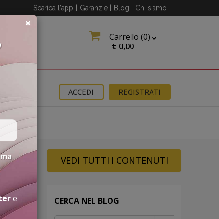
Scarica l'app
|
Garanzie
|
Blog
|
Chi siamo
Carrello (
0
)
O
€
0,00
OMOZIONI
ACCEDI
REGISTRATI
erma
VEDI TUTTI I CONTENUTI
ter
e
CERCA NEL BLOG