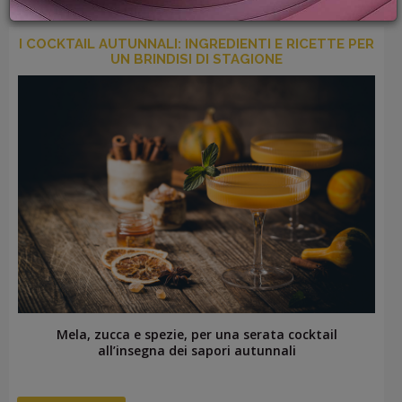
PROMOZIONI
GIFT
I COCKTAIL AUTUNNALI: INGREDIENTI E RICETTE PER
CARD
UN BRINDISI DI STAGIONE
BLOG
ACCEDI
Mela, zucca e spezie, per una serata cocktail
all’insegna dei sapori autunnali