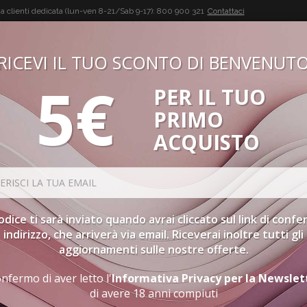
a clienti dedicata (lun-ven 8-21/Sab 9-17):
800 900 321
Contattaci
RICEVI IL TUO SCONTO DI BENVENUT
5€
PER IL TUO
BUON VINO, BUONA VITA
PRIMO
CONFEZIONI
SPIRITS
ACCESSORI
GIFT CARD
PR
ACQUISTO
olo Langhe Doc
codice ti sarà inviato quando avrai cliccato sul link di conf
indirizzo, che arriverà via email. Riceverai inoltre tutti gli
aggiornamenti sulle nostre offerte.
NEBBIOLO LANGHE DOC
nfermo di aver letto l'
Informativa Privacy per la Newslet
di avere 18 anni compiuti
ROSSO INVECCHIATO