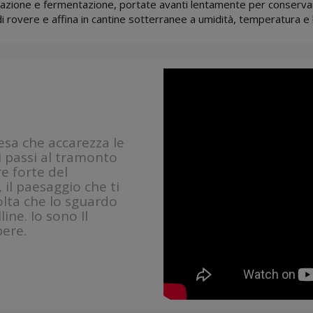
zione e fermentazione, portate avanti lentamente per conservare 
di rovere e affina in cantine sotterranee a umidità, temperatura e 
pesa che accarezza le
, i passi al tramonto
re forte del
 il paesaggio che ti
olta che lo sguardo
ine. Io sono Il
ere.