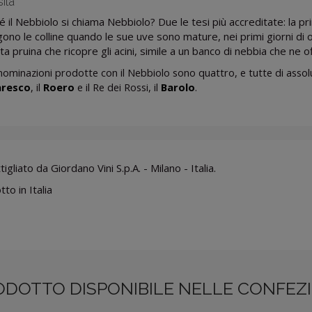
sità
 il Nebbiolo si chiama Nebbiolo? Due le tesi più accreditate: la pr
ono le colline quando le sue uve sono mature, nei primi giorni di o
itta pruina che ricopre gli acini, simile a un banco di nebbia che ne of
ominazioni prodotte con il Nebbiolo sono quattro, e tutte di assolut
aresco
, il
Roero
e il Re dei Rossi, il
Barolo
.
igliato da Giordano Vini S.p.A. - Milano - Italia.
to in Italia
ODOTTO DISPONIBILE NELLE CONFEZI