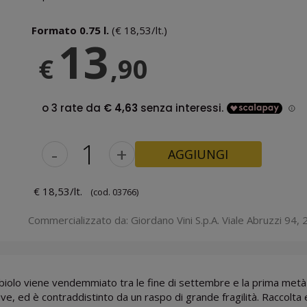
Formato 0.75 l.
(€ 18,53/lt.)
13
€
,90
-
+
AGGIUNGI
€ 18,53/lt.
(cod. 03766)
Commercializzato da: Giordano Vini S.p.A. Viale Abruzzi 94, 2
biolo viene vendemmiato tra le fine di settembre e la prima metà
uve, ed è contraddistinto da un raspo di grande fragilità. Raccolt