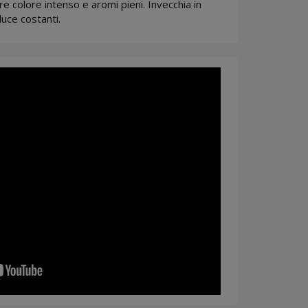
colore intenso e aromi pieni. Invecchia in
luce costanti.