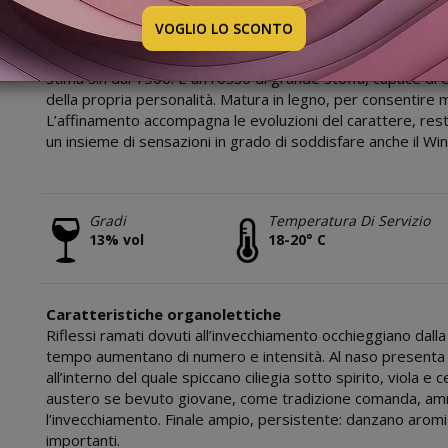
2024
VOGLIO LO SCONTO
Il Nebbiolo Langhe DOC è coltivato in Piemonte fin dal 12
stima sin dal 1500. È un rosso di grande stoffa, capace di
della propria personalità. Matura in legno, per consentire
L’affinamento accompagna le evoluzioni del carattere, res
un insieme di sensazioni in grado di soddisfare anche il Wi
Gradi
Temperatura Di Servizio
13% vol
18-20° C
Caratteristiche organolettiche
Riflessi ramati dovuti all’invecchiamento occhieggiano dalla
tempo aumentano di numero e intensità. Al naso presenta
all’interno del quale spiccano ciliegia sotto spirito, viola e
austero se bevuto giovane, come tradizione comanda, ammo
l’invecchiamento. Finale ampio, persistente: danzano aromi d
importanti.