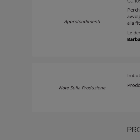
Curio
Perché
avvolg
Approfondimenti
alla f
Le den
Barb
Imbott
Prodot
Note Sulla Produzione
PR