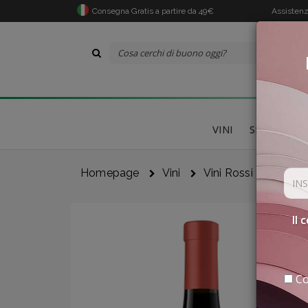
Consegna Gratis a partire da 49€
Assistenz
VINI
SPECIALITÀ
Homepage
Vini
Vini Rossi
Nebbi
Il 
Co