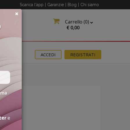
Scarica l'app
|
Garanzie
|
Blog
|
Chi siamo
Carrello (
0
)
O
€
0,00
OMOZIONI
ACCEDI
REGISTRATI
erma
ter
e