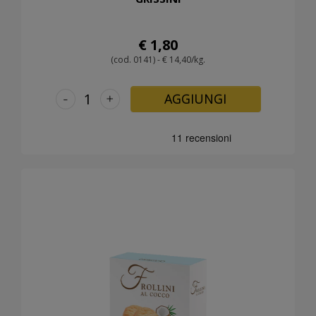
€ 1,80
(cod. 0141) - € 14,40/kg.
-
+
AGGIUNGI