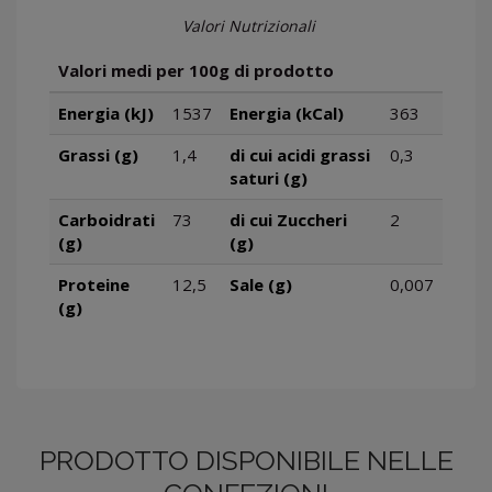
Valori Nutrizionali
Valori medi per 100g di prodotto
Energia (kJ)
1537
Energia (kCal)
363
Grassi (g)
1,4
di cui acidi grassi
0,3
saturi (g)
Carboidrati
73
di cui Zuccheri
2
(g)
(g)
Proteine
12,5
Sale (g)
0,007
(g)
PRODOTTO DISPONIBILE NELLE