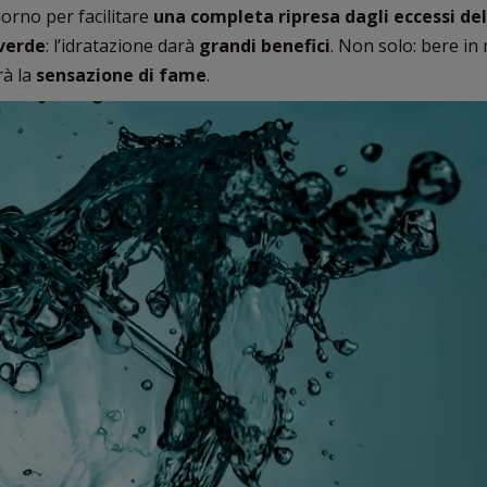
giorno per facilitare
una completa ripresa dagli eccessi del
verde
: l’idratazione darà
grandi benefici
. Non solo: bere in
rà la
sensazione di fame
.