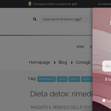
Consegna Gratis a partire da 49€
Assistenz
VINI
SPECIALITÀ
Homepage
Blog
Consigli
Dieta 
TAG:
Il 
benessere
dieta
detox
sport
frutta
Dieta detox: rimedi natur
Co
PASSATO IL PERIODO DELLE FESTIVITÀ NATA