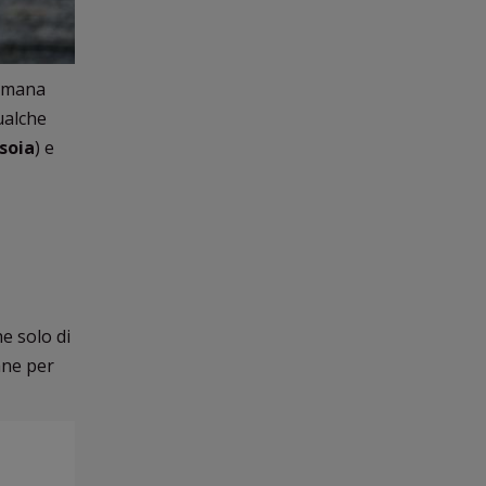
timana
ualche
 soia
) e
he solo di
ane per