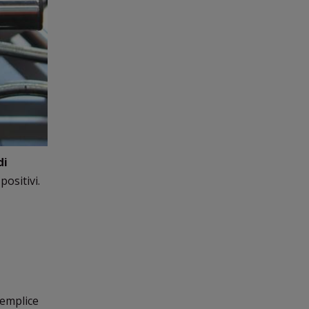
di
positivi.
semplice