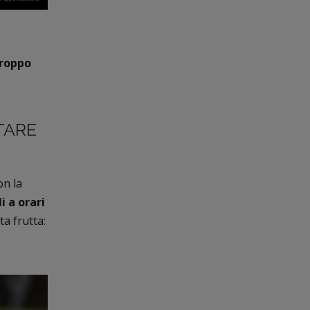
roppo
ITARE
n la
i a orari
ta frutta: