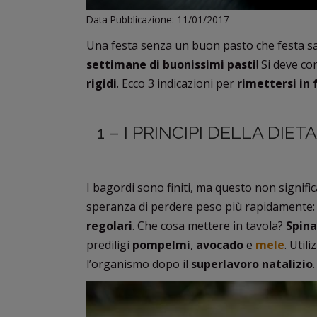
Data Pubblicazione: 11/01/2017
Una festa senza un buon pasto che festa sa
settimane di buonissimi pasti
! Si deve c
rigidi
. Ecco 3 indicazioni per
rimettersi in
1 – I PRINCIPI DELLA DI
I bagordi sono finiti, ma questo non signific
speranza di perdere peso più rapidamente
regolari
. Che cosa mettere in tavola?
Spina
prediligi
pompelmi
,
avocado
e
mele
. Utili
l’organismo dopo il
superlavoro natalizio
.