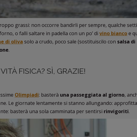
troppo grassi: non occorre bandirli per sempre, qualche set
forno, o falli saltare in padella con un po’ di
vino bianco
e q
e di oliva
solo a crudo, poco sale (sostituiscilo con
salsa di
mone
.
IVITÀ FISICA? SÌ, GRAZIE!
rossime
Olimpiadi
: basterà
una passeggiata al giorno
, anc
ssine. Le giornate lentamente si stanno allungando: approfitt
dente: basterà una sola camminata per sentirsi
rinvigoriti
.