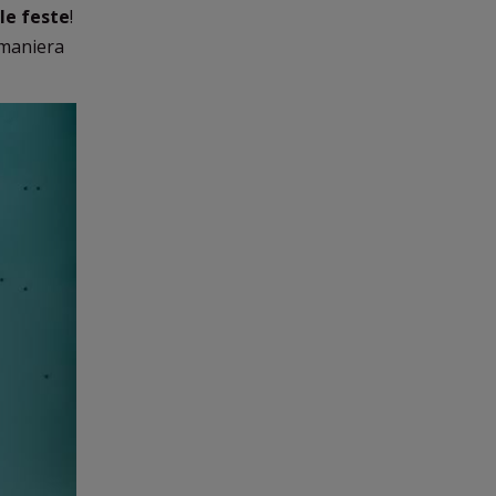
le feste
!
 maniera