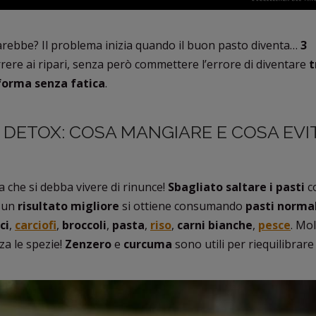
rebbe? Il problema inizia quando il buon pasto diventa…
3
orrere ai ripari, senza però commettere l’errore di diventare
t
 forma senza fatica
.
ETA DETOX: COSA MANGIARE E COSA EV
a che si debba vivere di rinunce!
Sbagliato saltare i pasti
co
: un
risultato migliore
si ottiene consumando
pasti normal
ci
,
carciofi
,
broccoli
,
pasta
,
riso
,
carni bianche
,
pesce
. Mol
zza le spezie!
Zenzero
e
curcuma
sono utili per riequilibrare