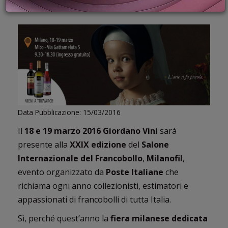
PROMOZIONI
CELEBRARE DUE TRA LE NOSTRE PASSIONI
GIFT
CARD
BLOG
ACCEDI
Data Pubblicazione: 15/03/2016
Il
18 e 19 marzo 2016
Giordano Vini
sarà
presente alla
XXIX edizione
del
Salone
Internazionale del Francobollo
,
Milanofil
,
evento organizzato da
Poste Italiane
che
richiama ogni anno collezionisti, estimatori e
appassionati di francobolli di tutta Italia.
Sì, perché quest’anno la
fiera milanese dedicata