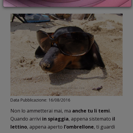
PROMOZIONI
SPORTIVO, SALUTISTA: SCOPRILI TUTTI!
GIFT
CARD
BLOG
ACCEDI
Data Pubblicazione: 16/08/2016
Non lo ammetterai mai, ma
anche tu li temi
.
Quando arrivi
in spiaggia
, appena sistemato
il
lettino
, appena aperto
l’ombrellone
, ti guardi