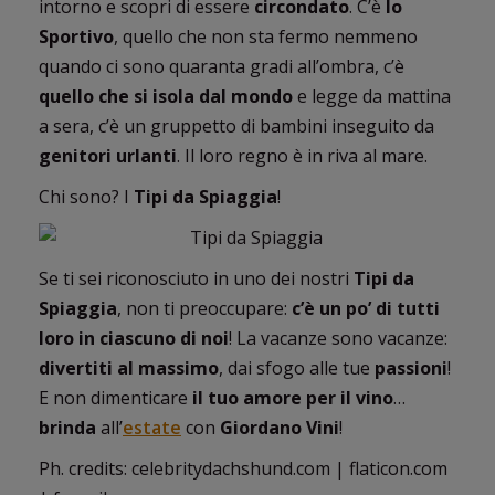
intorno e scopri di essere
circondato
. C’è
lo
Sportivo
, quello che non sta fermo nemmeno
quando ci sono quaranta gradi all’ombra, c’è
quello che si isola dal mondo
e legge da mattina
a sera, c’è un gruppetto di bambini inseguito da
genitori urlanti
. Il loro regno è in riva al mare.
Chi sono? I
Tipi da Spiaggia
!
Se ti sei riconosciuto in uno dei nostri
Tipi da
Spiaggia
, non ti preoccupare:
c’è un po’ di tutti
loro in ciascuno di noi
! La vacanze sono vacanze:
divertiti al massimo
, dai sfogo alle tue
passioni
!
E non dimenticare
il tuo amore per il vino
…
brinda
all’
estate
con
Giordano Vini
!
Ph. credits: celebritydachshund.com | flaticon.com