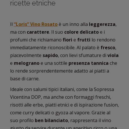
ricette etniche
Il
“Loris” Vino Rosato
è un inno alla
leggerezza
,
ma con
carattere
. Il suo
colore delicato
e i
profumi che richiamano
fiori
e
frutti
lo rendono
immediatamente riconoscibile. Al palato è
fresco
,
piacevolmente
sapido
, con lievi sfumature di
viola
e
melograno
e una sottile
presenza tannica
che
lo rende sorprendentemente adatto ai piatti a
base di carne.
Ideale con salumi tipici italiani, come la Sopressa
Vicentina DOP, ma anche con formaggi freschi,
risotti alle erbe, piatti etnici e di ispirazione fusion,
come curry delicati o gyoza al vapore. Grazie al
suo profilo
ben bilanciato
, rappresenta il vino
giusto da servire durante un aperitivo ricco o una