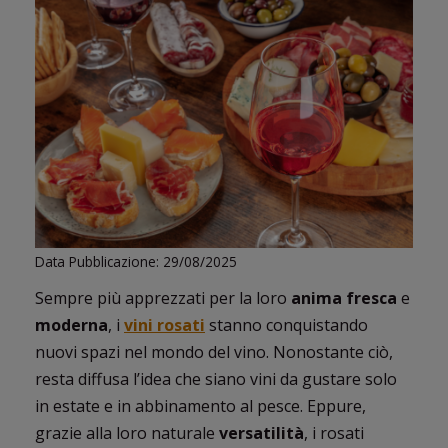
PROMOZIONI
GIFT
CARD
BLOG
ACCEDI
Data Pubblicazione: 29/08/2025
Sempre più apprezzati per la loro
anima
fresca
e
moderna
, i
vini rosati
stanno conquistando
nuovi spazi nel mondo del vino. Nonostante ciò,
resta diffusa l’idea che siano vini da gustare solo
in estate e in abbinamento al pesce. Eppure,
grazie alla loro naturale
versatilità
, i rosati