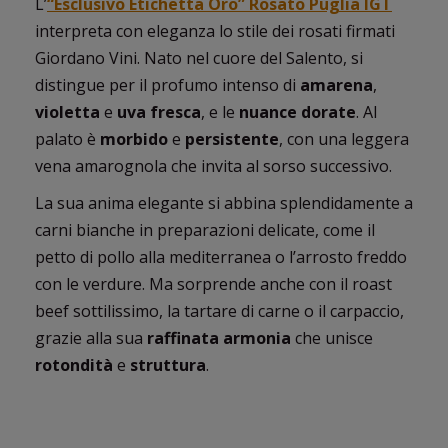
L’
“Esclusivo Etichetta Oro” Rosato Puglia IGT
interpreta con eleganza lo stile dei rosati firmati
Giordano Vini. Nato nel cuore del Salento, si
distingue per il profumo intenso di
amarena
,
violetta
e
uva fresca
, e le
nuance dorate
. Al
palato è
morbido
e
persistente
, con una leggera
vena amarognola che invita al sorso successivo.
La sua anima elegante si abbina splendidamente a
carni bianche in preparazioni delicate, come il
petto di pollo alla mediterranea o l’arrosto freddo
con le verdure. Ma sorprende anche con il roast
beef sottilissimo, la tartare di carne o il carpaccio,
grazie alla sua
raffinata armonia
che unisce
rotondità
e
struttura
.