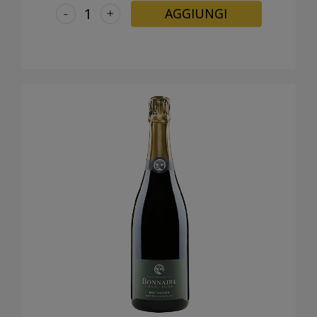
-
+
AGGIUNGI