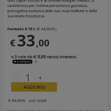
dolci sapori fruttati e al floreale bouquet mielato. Si
caratterizza per l'ottima persistenza gustativa,
prerogativa esclusiva delle sue vivaci bollicine e della
sua innata freschezza.
Formato 0.75 l.
(€ 44,00/lt.)
33
€
,00
-
+
AGGIUNGI
€ 44,00/lt.
(cod. S2439)
Commercializzato da: Giordano Vini S.p.A. Viale Abruzzi 94,