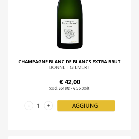
PROMOZIONI
GIFT
CARD
BLOG
ACCEDI
CHAMPAGNE BLANC DE BLANCS EXTRA BRUT
BONNET GILMERT
€ 42,00
(cod. S6198) - € 56,00/lt.
-
+
AGGIUNGI