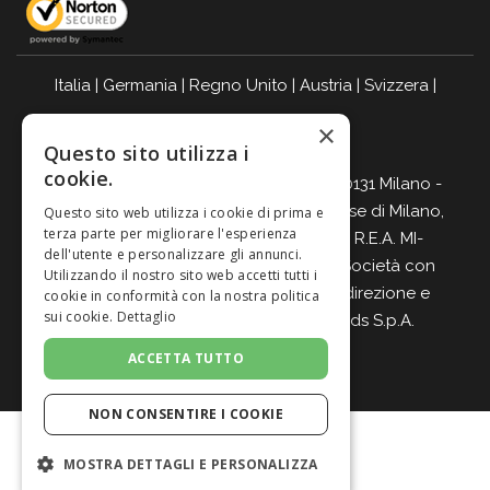
Italia
|
Germania
|
Regno Unito
|
Austria
|
Svizzera
|
Olanda
|
Francia
|
Belgio
×
Questo sito utilizza i
BEVI RESPONSABILMENTE
cookie.
Giordano Vini S.p.A. Viale Abruzzi 94, 20131 Milano -
C.F., P.IVA e Nr. Iscrizione Registro Imprese di Milano,
Questo sito web utilizza i cookie di prima e
terza parte per migliorare l'esperienza
Monza-Brianza, Lodi 04642870960 - R.E.A. MI-
dell'utente e personalizzare gli annunci.
2564477 - Cap. Soc. Euro 500.000 i.v. Società con
Utilizzando il nostro sito web accetti tutti i
Socio Unico e soggetta all’attività di direzione e
cookie in conformità con la nostra politica
sui cookie.
Dettaglio
coordinamento di
Italian Wine Brands S.p.A.
ACCETTA TUTTO
NON CONSENTIRE I COOKIE
MOSTRA DETTAGLI E PERSONALIZZA