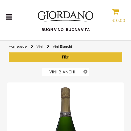
€
0,00
BUON VINO, BUONA VITA
Homepage
Vini
Vini Bianchi
VINI
Filtri
SELEZIONE
INTERNAZIONALE
LINEE DI
VINI BIANCHI
PRODOTTO
SPECIALITÀ
CONFEZIONI
SPIRITS
ACCESSORI