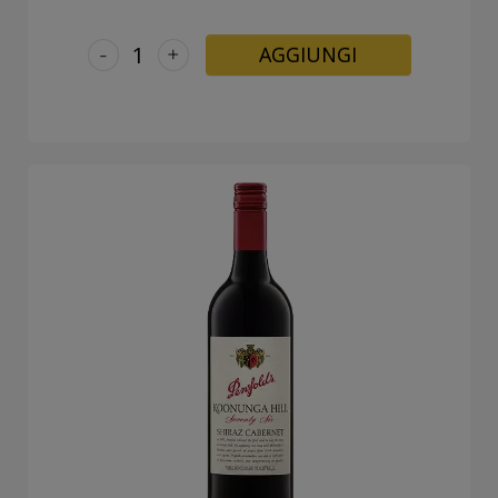
-
+
AGGIUNGI