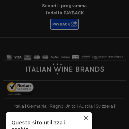
Scopri il programma
fedeltà PAYBACK
Italia
|
Germania
|
Regno Unito
|
Austria
|
Svizzera
|
×
Olanda
|
Francia
|
Belgio
Questo sito utilizza i
BEVI RESPONSABILMENTE