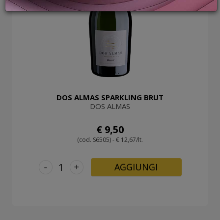
PROMOZIONI
GIFT
CARD
BLOG
ACCEDI
DOS ALMAS SPARKLING BRUT
DOS ALMAS
€ 9,50
(cod. S6505) - € 12,67/lt.
-
+
AGGIUNGI