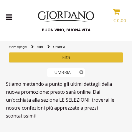
€
0,00
BUON VINO, BUONA VITA
Homepage
Vini
Umbria
VINI
Filtri
SELEZIONE
INTERNAZIONALE
LINEE DI
UMBRIA
PRODOTTO
Stiamo mettendo a punto gli ultimi dettagli della
SPECIALITÀ
nuova promozione: presto sarà online. Dai
CONFEZIONI
un’occhiata alla sezione LE SELEZIONI: troverai le
SPIRITS
nostre confezioni più apprezzate a prezzi
scontatissimi!
ACCESSORI