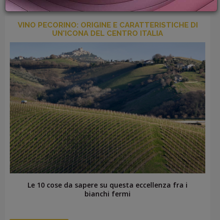
PROMOZIONI
GIFT
VINO PECORINO: ORIGINE E CARATTERISTICHE DI
CARD
UN'ICONA DEL CENTRO ITALIA
BLOG
ACCEDI
Le 10 cose da sapere su questa eccellenza fra i
bianchi fermi