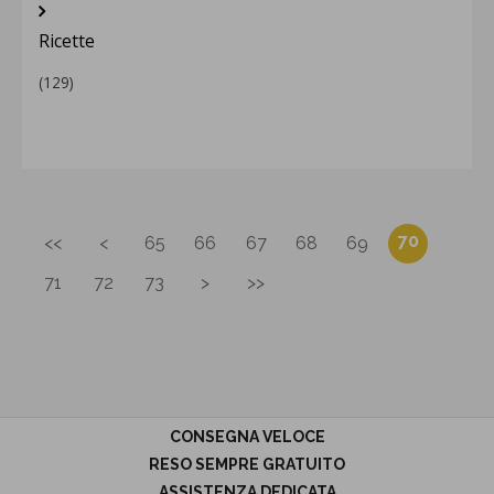
Ricette
(129)
70
<<
<
65
66
67
68
69
71
72
73
>
>>
CONSEGNA VELOCE
RESO SEMPRE GRATUITO
ASSISTENZA DEDICATA