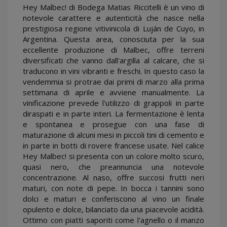
Hey Malbec! di Bodega Matias Riccitelli è un vino di
notevole carattere e autenticità che nasce nella
prestigiosa regione vitivinicola di Luján de Cuyo, in
Argentina. Questa area, conosciuta per la sua
eccellente produzione di Malbec, offre terreni
diversificati che vanno dall'argilla al calcare, che si
traducono in vini vibranti e freschi. In questo caso la
vendemmia si protrae dai primi di marzo alla prima
settimana di aprile e avviene manualmente. La
vinificazione prevede l'utilizzo di grappoli in parte
diraspati e in parte interi. La fermentazione è lenta
e spontanea e prosegue con una fase di
maturazione di alcuni mesi in piccoli tini di cemento e
in parte in botti di rovere francese usate. Nel calice
Hey Malbec! si presenta con un colore molto scuro,
quasi nero, che preannuncia una notevole
concentrazione. Al naso, offre succosi frutti neri
maturi, con note di pepe. In bocca i tannini sono
dolci e maturi e conferiscono al vino un finale
opulento e dolce, bilanciato da una piacevole acidità.
Ottimo con piatti saporiti come l'agnello o il manzo