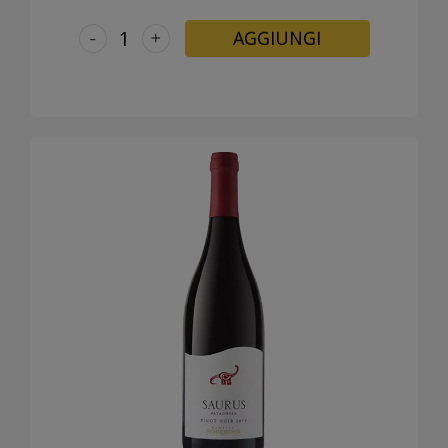
-
+
AGGIUNGI