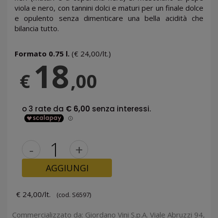
viola e nero, con tannini dolci e maturi per un finale dolce
e opulento senza dimenticare una bella acidità che
bilancia tutto.
Formato 0.75 l.
(€ 24,00/lt.)
18
€
,00
-
+
AGGIUNGI
€ 24,00/lt.
(cod. S6597)
Commercializzato da: Giordano Vini S.p.A. Viale Abruzzi 94,