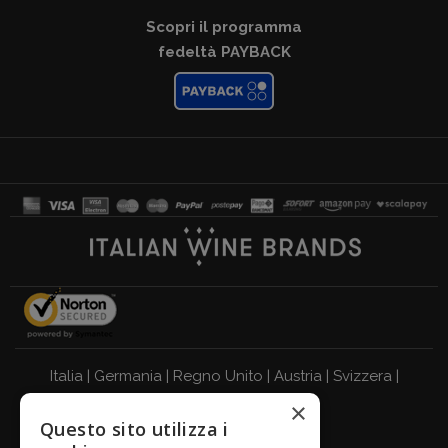
Scopri il programma
fedeltà PAYBACK
Italia
|
Germania
|
Regno Unito
|
Austria
|
Svizzera
|
×
Olanda
|
Francia
|
Belgio
Questo sito utilizza i
BEVI RESPONSABILMENTE