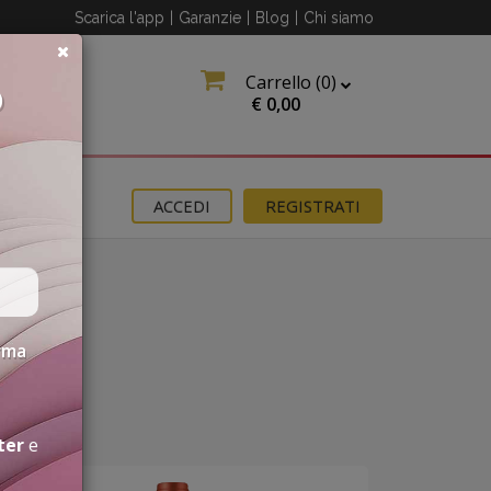
Scarica l'app
|
Garanzie
|
Blog
|
Chi siamo
Carrello (
0
)
O
€
0,00
OMOZIONI
ACCEDI
REGISTRATI
erma
ter
e