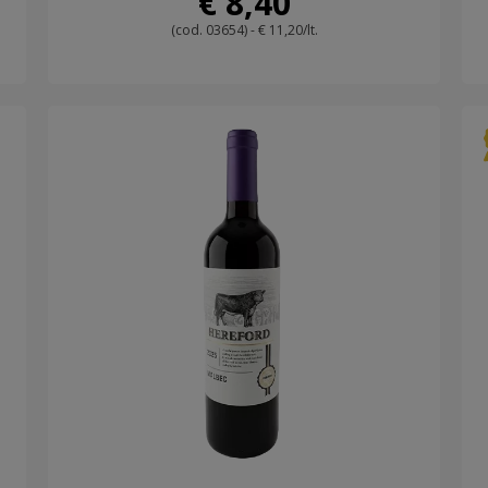
€ 8,40
(cod. 03654) - € 11,20/lt.