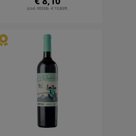
€ 8,10
(cod. 00336) - € 10,80/lt.