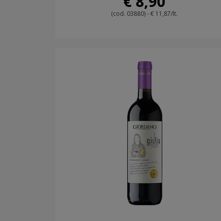
€ 8,90
(cod. 03880) - € 11,87/lt.