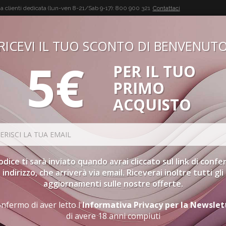
a clienti dedicata (lun-ven 8-21/Sab 9-17):
800 900 321
Contattaci
RICEVI IL TUO SCONTO DI BENVENUT
5€
PER IL TUO
BUON VINO, BUONA VITA
PRIMO
CONFEZIONI
SPIRITS
ACCESSORI
GIFT CARD
PR
ACQUISTO
ORDINAMENTO
codice ti sarà inviato quando avrai cliccato sul link di conf
indirizzo, che arriverà via email. Riceverai inoltre tutti gli
aggiornamenti sulle nostre offerte.
VINI ROSSI
nfermo di aver letto l'
Informativa Privacy per la Newslet
di avere 18 anni compiuti