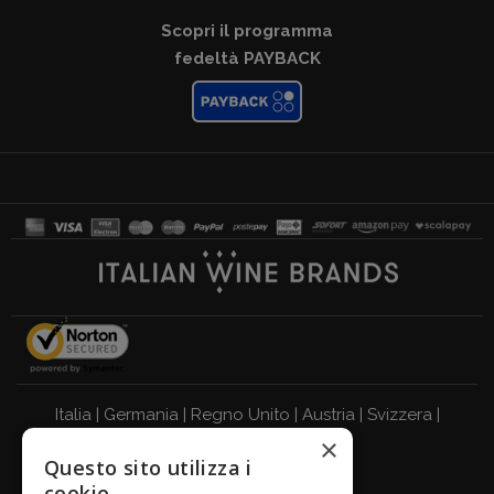
Scopri il programma
fedeltà PAYBACK
Italia
|
Germania
|
Regno Unito
|
Austria
|
Svizzera
|
×
Olanda
|
Francia
|
Belgio
Questo sito utilizza i
BEVI RESPONSABILMENTE
cookie.