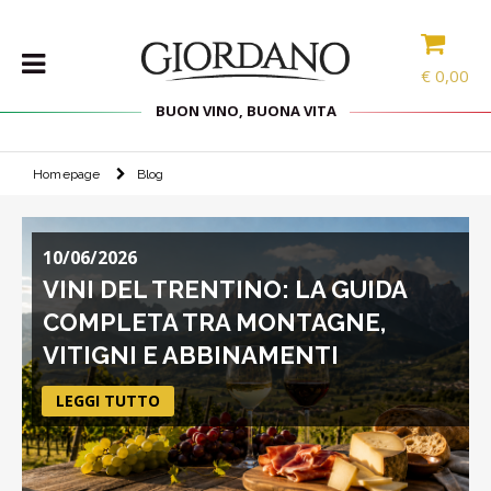
€
0,00
BUON VINO, BUONA VITA
Homepage
Blog
VINI
SELEZIONE
INTERNAZIONALE
10/06/2026
LINEE DI
VINI DEL TRENTINO: LA GUIDA
PRODOTTO
SPECIALITÀ
COMPLETA TRA MONTAGNE,
VITIGNI E ABBINAMENTI
CONFEZIONI
SPIRITS
LEGGI TUTTO
ACCESSORI