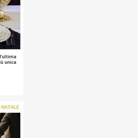
l’ultima
iù unica
I NATALE