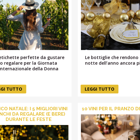
etichette perfette da gustare
Le bottiglie che rendono 
o regalare per la Giornata
notte dell’anno ancora p
Internazionale della Donna
GGI TUTTO
LEGGI TUTTO
CO NATALE: I 5 MIGLIORI VINI
10 VINI PER IL PRANZO D
NCHI DA REGALARE (E BERE)
DURANTE LE FESTE