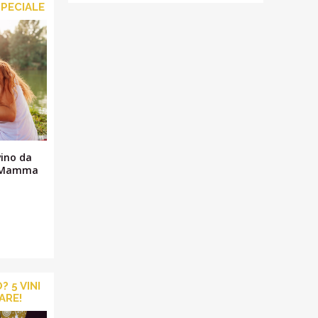
SPECIALE
vino da
la Mamma
 5 VINI
ARE!