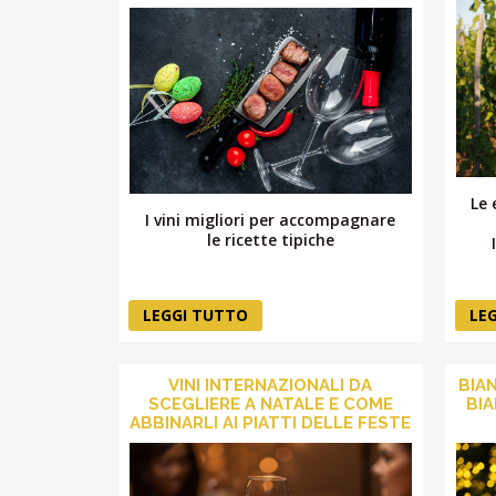
Le 
I vini migliori per accompagnare
le ricette tipiche
LEGGI TUTTO
LE
VINI INTERNAZIONALI DA
BIAN
SCEGLIERE A NATALE E COME
BIA
ABBINARLI AI PIATTI DELLE FESTE