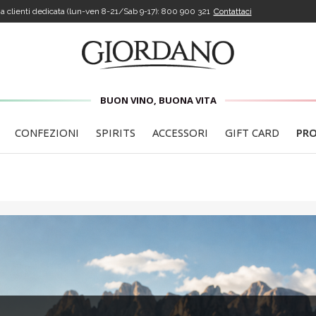
a clienti dedicata (lun-ven 8-21/Sab 9-17):
800 900 321
Contattaci
BUON VINO, BUONA VITA
CONFEZIONI
SPIRITS
ACCESSORI
GIFT CARD
PR