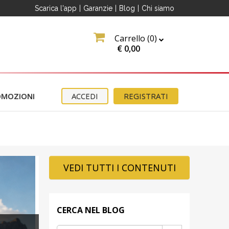
Scarica l'app
|
Garanzie
|
Blog
|
Chi siamo
Carrello (
0
)
€
0,00
OMOZIONI
ACCEDI
REGISTRATI
VEDI TUTTI I CONTENUTI
CERCA NEL BLOG