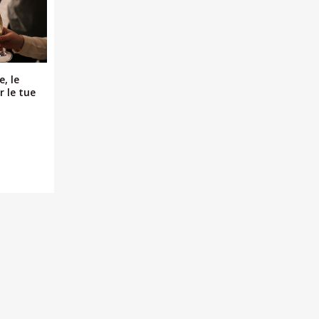
e, le
r le tue