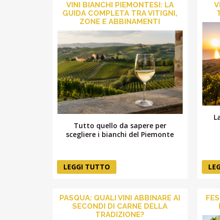
VINI BIANCHI PIEMONTESI: LA
V
GUIDA COMPLETA TRA VITIGNI,
ZONE E ABBINAMENTI
L
Tutto quello da sapere per
scegliere i bianchi del Piemonte
LEGGI TUTTO
LE
PASQUA: QUALI VINI ABBINARE AI
FES
SECONDI DI CARNE DELLA
TRADIZIONE?