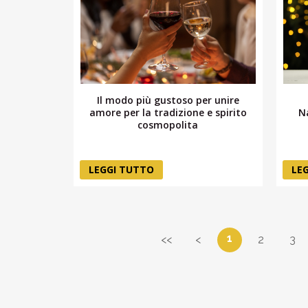
Il modo più gustoso per unire
amore per la tradizione e spirito
N
cosmopolita
LEGGI TUTTO
LE
1
<<
<
2
3