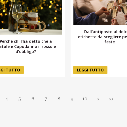
Dall’antipasto al dolc
etichette da scegliere pe
Perché chi l’ha detto che a
feste
atale e Capodanno il rosso è
d’obbligo?
GGI TUTTO
LEGGI TUTTO
4
5
6
7
8
9
10
>
>>