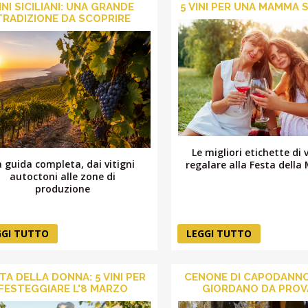
INI SICILIANI: UNA GRANDE
5 VINI PER UNA MAMMA 
TRADIZIONE DA SCOPRIRE
Le migliori etichette di 
a guida completa, dai vitigni
regalare alla Festa del
autoctoni alle zone di
produzione
GGI TUTTO
LEGGI TUTTO
TA DELLA DONNA: 5 VINI PER
CENONE DI CAPODANNO?
FESTEGGIARE L'8 MARZO
GIORDANO DA PROV