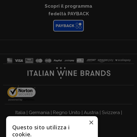
Scopri il programma
fedeltà PAYBACK
Italia
|
Germania
|
Regno Unito
|
Austria
|
Svizzera
|
×
Olanda
|
Francia
|
Belgio
Questo sito utilizza i
BEVI RESPONSABILMENTE
cookie.