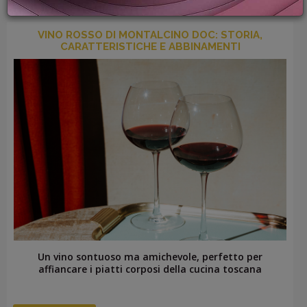
PROMOZIONI
GIFT
VINO ROSSO DI MONTALCINO DOC: STORIA,
CARD
CARATTERISTICHE E ABBINAMENTI
BLOG
ACCEDI
Un vino sontuoso ma amichevole, perfetto per
affiancare i piatti corposi della cucina toscana