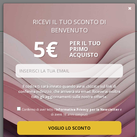
RICEVI IL TUO SCONTO DI
€
0,00
BENVENUTO
BUON VINO, BUONA VITA
5€
PER IL TUO
PRIMO
Homepage
Blog
Consigli
VINI
ACQUISTO
SELEZIONE
INTERNAZIONALE
28/05/2026
LINEE DI
VINI BIANCHI PIEMONTESI: LA
PRODOTTO
Il codice ti sarà inviato quando avrai cliccato sul link di
SPECIALITÀ
GUIDA COMPLETA TRA VITIGNI,
conferma indirizzo, che arriverà via email. Riceverai inoltre
tutti gli aggiornamenti sulle nostre offerte.
ZONE E ABBINAMENTI
CONFEZIONI
SPIRITS
Confermo di aver letto l'
Informativa Privacy per la Newsletter
e
LEGGI TUTTO
di avere 18 anni compiuti
ACCESSORI
VOGLIO LO SCONTO