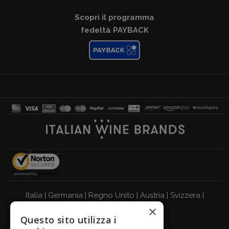
Scopri il programma
fedeltà PAYBACK
Italia
|
Germania
|
Regno Unito
|
Austria
|
Svizzera
|
×
Olanda
|
Francia
|
Belgio
Questo sito utilizza i
BEVI RESPONSABILMENTE