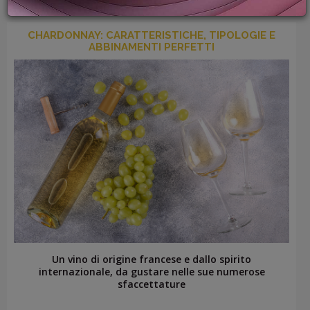
PROMOZIONI
GIFT
CHARDONNAY: CARATTERISTICHE, TIPOLOGIE E
CARD
ABBINAMENTI PERFETTI
BLOG
ACCEDI
Un vino di origine francese e dallo spirito
internazionale, da gustare nelle sue numerose
sfaccettature