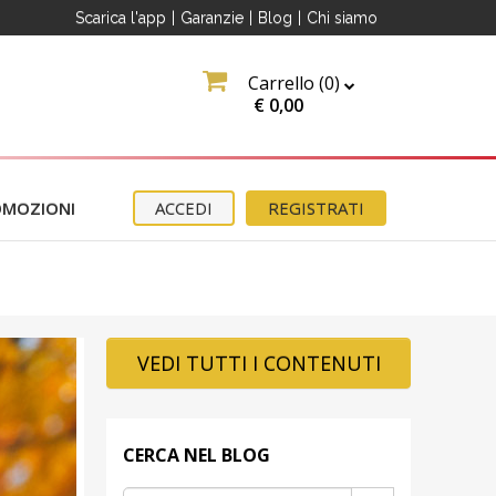
Scarica l'app
|
Garanzie
|
Blog
|
Chi siamo
Carrello (
0
)
€
0,00
OMOZIONI
ACCEDI
REGISTRATI
VEDI TUTTI I CONTENUTI
CERCA NEL BLOG