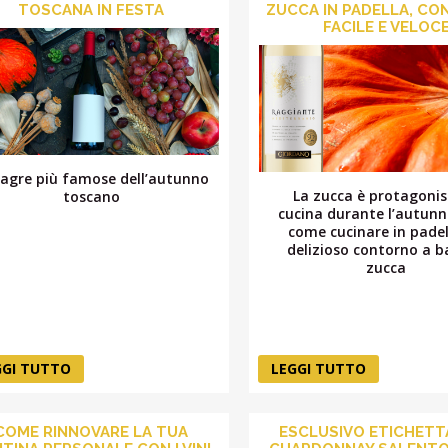
TOSCANA IN FESTA
ZUCCA IN PADELLA, C
FACILE E VELOC
sagre più famose dell’autunno
La zucca è protagonis
toscano
cucina durante l’autunn
come cucinare in pade
delizioso contorno a b
zucca
GGI TUTTO
LEGGI TUTTO
COME RINNOVARE LA TUA
ESCLUSIVO ETICHETT