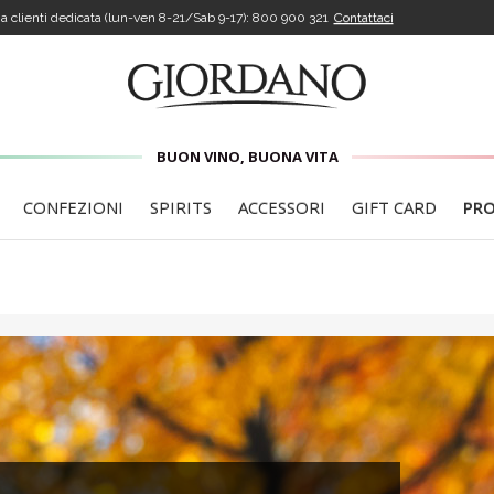
a clienti dedicata (lun-ven 8-21/Sab 9-17):
800 900 321
Contattaci
BUON VINO, BUONA VITA
CONFEZIONI
SPIRITS
ACCESSORI
GIFT CARD
PR