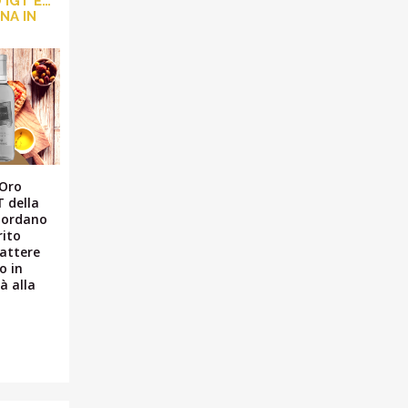
IGT E…
NA IN
 Oro
 della
Giordano
rito
rattere
o in
à alla