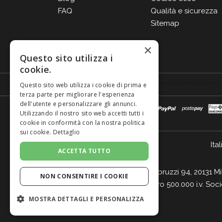
FAQ
Qualità e sicurezza
Sitemap
×
Questo sito utilizza i
cookie.
Questo sito web utilizza i cookie di prima e
terza parte per migliorare l'esperienza
dell'utente e personalizzare gli annunci.
Utilizzando il nostro sito web accetti tutti i
cookie in conformità con la nostra politica
sui cookie.
Dettaglio
Ital
ACCETTA TUTTO
Giordano Vini S.p.A. Viale Abruzzi 94, 20131 M
NON CONSENTIRE I COOKIE
- Cap. Soc. Euro 500.000 i.v. Soc
MOSTRA DETTAGLI E PERSONALIZZA
STRETTAMENTE NECESSARIO