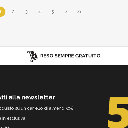
1
2
3
4
5
>
>>
RESO SEMPRE GRATUITO
viti alla newsletter
cquisto su un carrello di almeno 50€
e in esclusiva