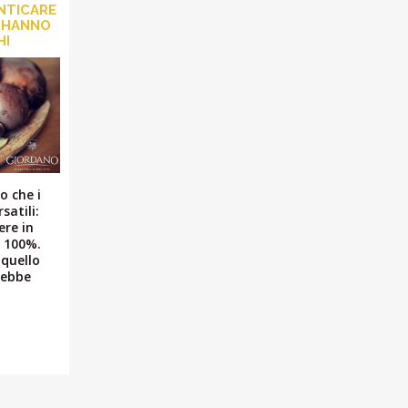
NTICARE
 HANNO
HI
o che i
satili:
ere in
l 100%.
 quello
rebbe