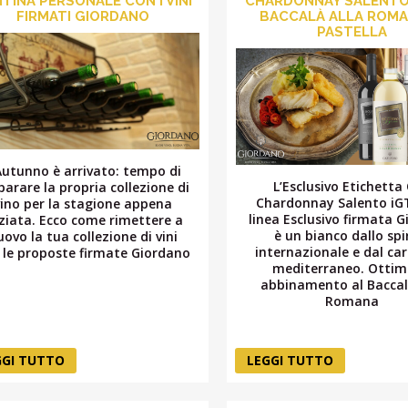
TINA PERSONALE CON I VINI
CHARDONNAY SALENTO 
FIRMATI GIORDANO
BACCALÀ ALLA ROMA
PASTELLA
Autunno è arrivato: tempo di
L’Esclusivo Etichetta
parare la propria collezione di
Chardonnay Salento iGT
vino per la stagione appena
linea Esclusivo firmata 
iziata. Ecco come rimettere a
è un bianco dallo spi
uovo la tua collezione di vini
internazionale e dal ca
 le proposte firmate Giordano
mediterraneo. Ottim
abbinamento al Baccal
Romana
GGI TUTTO
LEGGI TUTTO