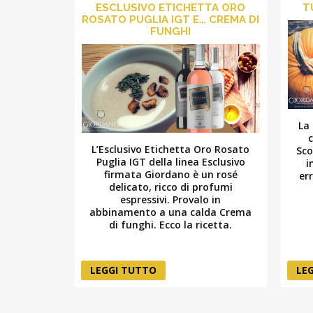
ESCLUSIVO ETICHETTA ORO
T
ROSATO PUGLIA IGT E… CREMA DI
FUNGHI
La
L’Esclusivo Etichetta Oro Rosato
Sco
Puglia IGT della linea Esclusivo
i
firmata Giordano è un rosé
er
delicato, ricco di profumi
espressivi. Provalo in
abbinamento a una calda Crema
di funghi. Ecco la ricetta.
LEGGI TUTTO
LE