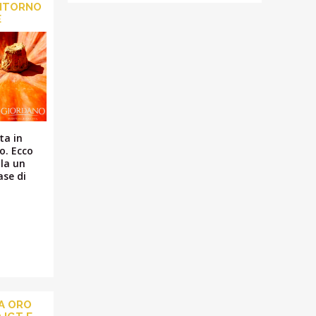
ONTORNO
E
ta in
o. Ecco
lla un
ase di
A ORO