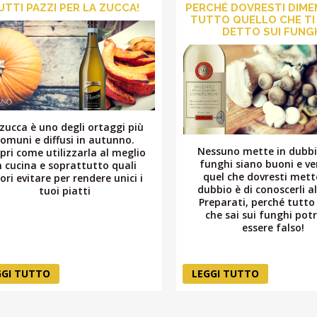
UTTI PAZZI PER LA ZUCCA!
PERCHÉ DOVRESTI DIME
TUTTO QUELLO CHE TI
DETTO SUI FUNG
 zucca è uno degli ortaggi più
comuni e diffusi in autunno.
Nessuno mette in dubbi
pri come utilizzarla al meglio
funghi siano buoni e ver
n cucina e soprattutto quali
quel che dovresti mett
rori evitare per rendere unici i
dubbio è di conoscerli a
tuoi piatti
Preparati, perché tutto
che sai sui funghi pot
essere falso!
GGI TUTTO
LEGGI TUTTO