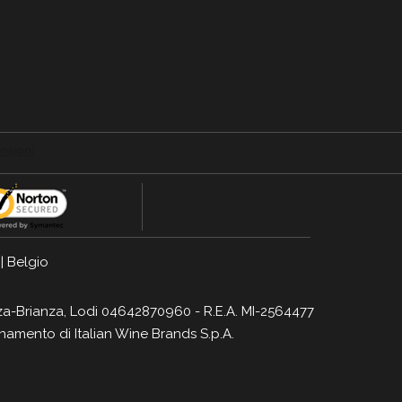
|
Belgio
Monza-Brianza, Lodi 04642870960 - R.E.A. MI-2564477
dinamento di
Italian Wine Brands S.p.A.