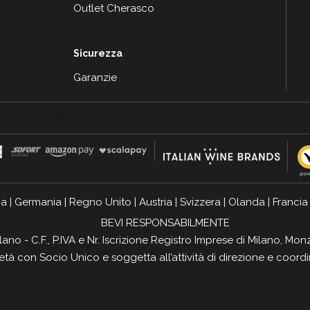
Outlet Cherasco
Sicurezza
Garanzie
ia
|
Germania
|
Regno Unito
|
Austria
|
Svizzera
|
Olanda
|
Francia
BEVI RESPONSABILMENTE
ilano - C.F., P.IVA e Nr. Iscrizione Registro Imprese di Milano, 
ietà con Socio Unico e soggetta all’attività di direzione e coor