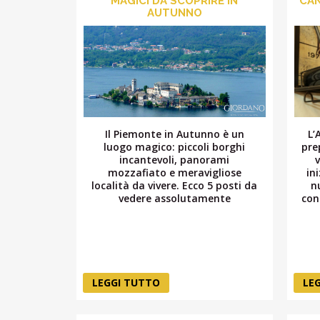
MAGICI DA SCOPRIRE IN
CAN
AUTUNNO
Il Piemonte in Autunno è un
L’
luogo magico: piccoli borghi
pre
incantevoli, panorami
mozzafiato e meravigliose
in
località da vivere. Ecco 5 posti da
n
vedere assolutamente
con
LEGGI TUTTO
LE