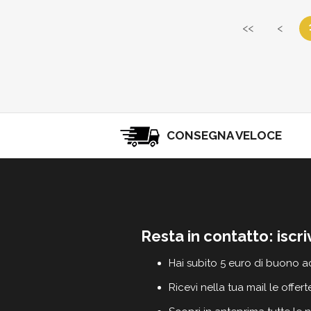
<<
<
CONSEGNA VELOCE
Resta in contatto: iscri
Hai subito 5 euro di buono a
Ricevi nella tua mail le offert