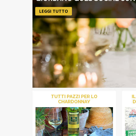
LEGGI TUTTO
TUTTI PAZZI PER LO
I
CHARDONNAY
D