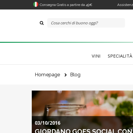
Consegna Gratis a partire da 49€
Assistenz
VINI
SPECIALITÀ
Homepage
Blog
Il 
Co
03/10/2016
GIORDANO GOES SOCIAL CON 