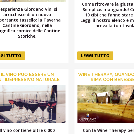
Come ritrovare la giusta
'esperienza Giordano Vini si
Semplice: mangiando! Co
arricchisce di un nuovo
10 cibi che fanno stare
portante tassello: la Taverna
Leggi il nostro elenco e m
Cantine Giordano, nella
prova la tua tavol
gnifica cornice delle Cantine
Storiche.
GGI TUTTO
LEGGI TUTTO
IL VINO PUÒ ESSERE UN
WINE THERAPY, QUANDO
NTIDEPRESSIVO NATURALE
RIMA CON BENESS
Il vino contiene oltre 6.000
Con la Wine Therapy bel