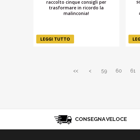
s
raccolto cinque consigli per
trasformare in ricordo la
malinconia!
LEGGI TUTTO
LE
<<
<
59
60
61
CONSEGNA VELOCE