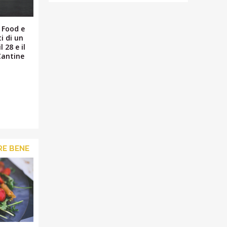
, Food e
i di un
 28 e il
Cantine
RE BENE