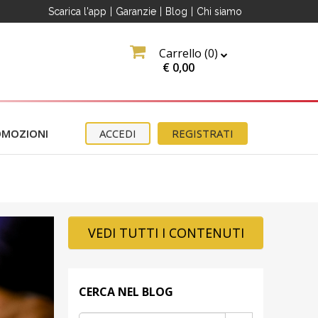
Scarica l'app
|
Garanzie
|
Blog
|
Chi siamo
Carrello (
0
)
O
€
0,00
OMOZIONI
ACCEDI
REGISTRATI
erma
VEDI TUTTI I CONTENUTI
ter
e
CERCA NEL BLOG