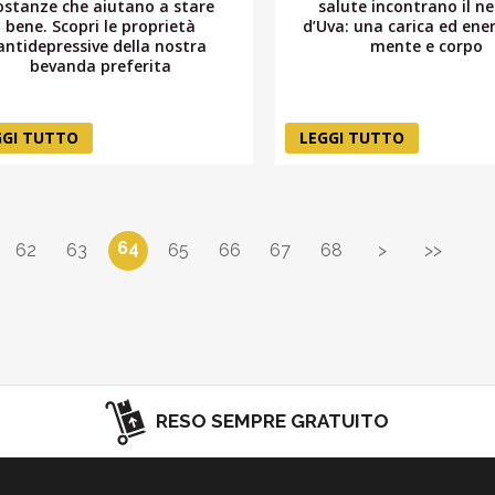
ostanze che aiutano a stare
salute incontrano il n
bene. Scopri le proprietà
d’Uva: una carica ed ene
antidepressive della nostra
mente e corpo
bevanda preferita
GGI TUTTO
LEGGI TUTTO
64
62
63
65
66
67
68
>
>>
RESO SEMPRE GRATUITO