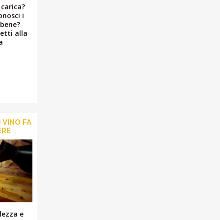
 carica?
nosci i
 bene?
etti alla
a
 VINO FA
ERE
lezza e