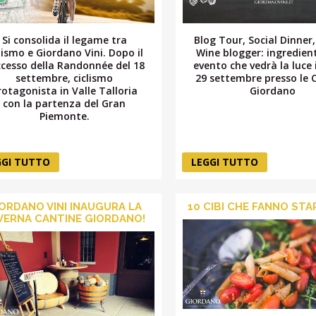
Si consolida il legame tra
Blog Tour, Social Dinner
lismo e Giordano Vini. Dopo il
Wine blogger: ingredient
cesso della Randonnée del 18
evento che vedrà la luce il
settembre, ciclismo
29 settembre presso le 
rotagonista in Valle Talloria
Giordano
con la partenza del Gran
Piemonte.
GGI TUTTO
LEGGI TUTTO
ORDANO VINI INAUGURA LA
10 CIBI CHE FANNO STA
VERNA CANTINE GIORDANO!