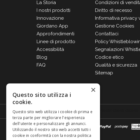
La Storia
Condizioni di vendit
I nostri prodotti
Diritto di recesso
Innovazione
Informativa privacy
Giordano App
Gestione Cookies
Approfondimenti
Contattaci
Linee di prodotto
Policy Whistleblowi
Accessibilità
Segnalazioni Whistl
Blog
Codice etico
FAQ
Qualità e sicurezza
Sitemap
×
Questo sito utilizza i
cookie.
Questo sito web utilizza i cookie di prima e
terza parte per migliorare l'esperienza
dell'utente e personalizzare gli annunci.
Utilizzando il nostro sito web accetti tutti i
cookie in conformità con la nostra politica