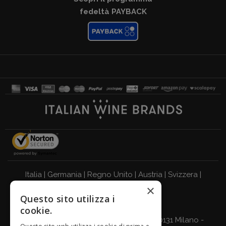
fedeltà PAYBACK
Italia
|
Germania
|
Regno Unito
|
Austria
|
Svizzera
|
×
Olanda
|
Francia
|
Belgio
Questo sito utilizza i
BEVI RESPONSABILMENTE
cookie.
Giordano Vini S.p.A. Viale Abruzzi 94, 20131 Milano -